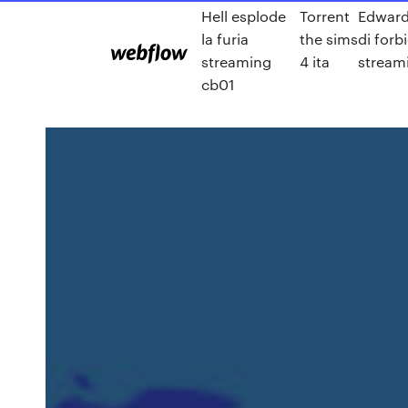
Hell esplode
Torrent
Edward
la furia
the sims
di forb
streaming
4 ita
stream
cb01