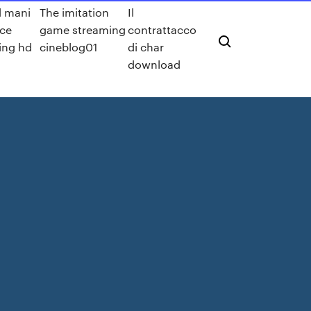
 mani
The imitation
Il
ice
game streaming
contrattacco
ing hd
cineblog01
di char
download