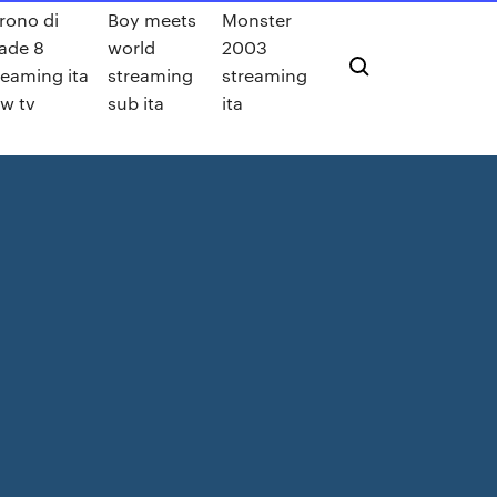
 trono di
Boy meets
Monster
ade 8
world
2003
reaming ita
streaming
streaming
w tv
sub ita
ita