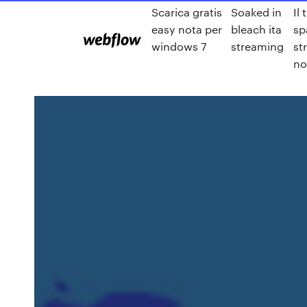
Scarica gratis
Soaked in
Il
easy nota per
bleach ita
sp
windows 7
streaming
st
no